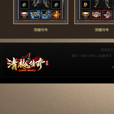
清樾传奇
清樾传奇
耗资百万
提示：适合12岁以上玩家娱乐 