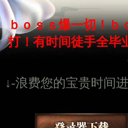
ｂｏｓｓ爆一切！ｂ
打！有时间徒手全毕
↓-浪费您的宝贵时间