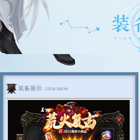
装备展示
/ ITEM SHOW