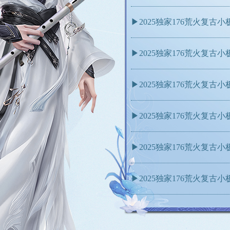
▶2025独家176荒火复
▶2025独家176荒火复
▶2025独家176荒火复
▶2025独家176荒火复
▶2025独家176荒火复
▶2025独家176荒火复