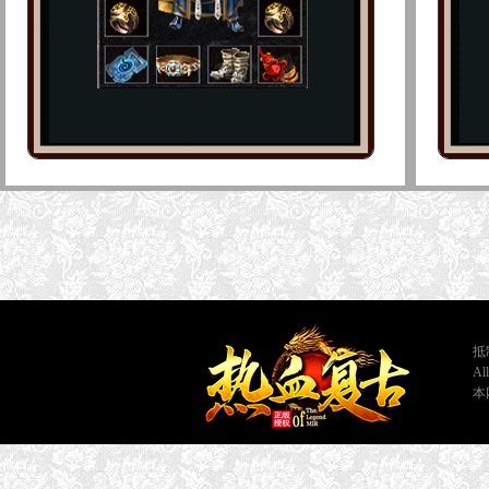
抵
A
本