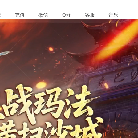
载
充值
微信
Q群
客服
音乐