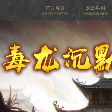
官方首页
2025独创
DOWNLOAD PATCH
DOWNLOAD PATCH