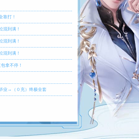
全靠打！
松混到满！
松混到满！
松混到满！
红包拿不停！
毕业→（０充）终极全套