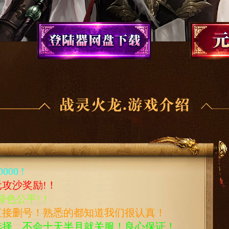
00 !
攻沙奖励!！
绿色公平!！
直接删号！熟悉的都知道我们很认真！
选择，不会十天半月就关服！良心保证！