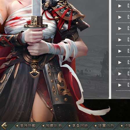
▶
【
▶
【
▶
【
▶
【
▶
【
▶
【
▶
【
▶
【