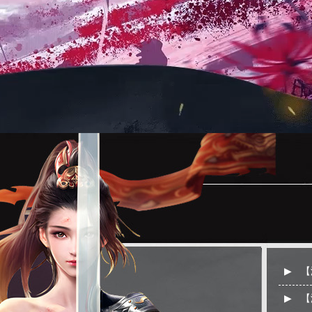
▶
【
▶
【