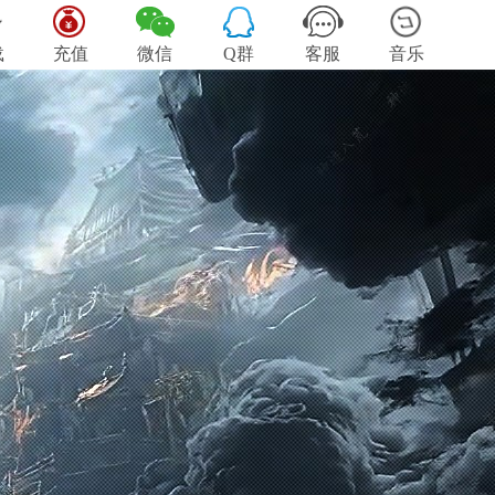
载
充值
微信
Q群
客服
音乐