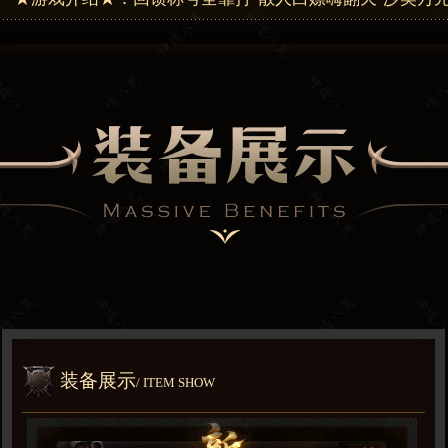
用花·时间为王·肝帝称霸·零充扛米
装备展示
/ ITEM SHOW