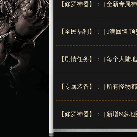
【修罗神器】：
|
全新专属神
【全民福利】：
|
0满回馈 
【剧情任务】：
|
每个大陆地
【专属装备】：
|
所有怪物都
【修罗神器】：
|
新增N多地