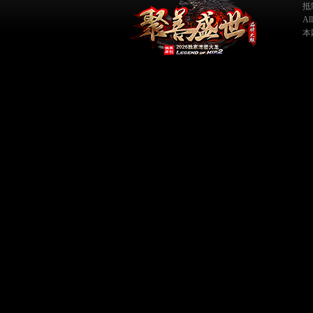
抵
A
本