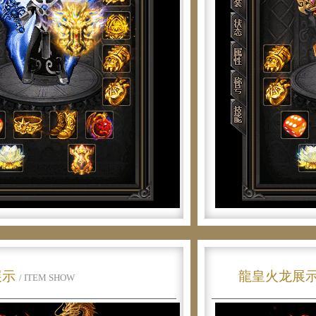
展示
龍皇火龙展
/ ITEM SHOW