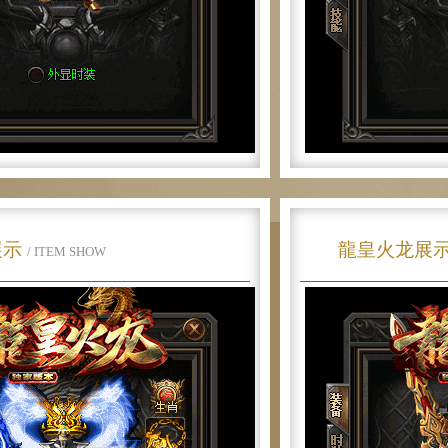
展示
龍皇火龙展
/ ITEM SHOW