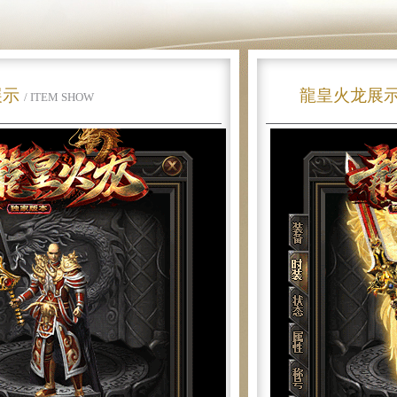
展示
龍皇火龙展
/ ITEM SHOW