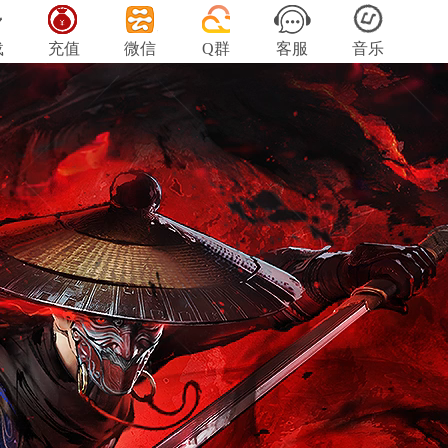
载
充值
微信
Q群
客服
音乐