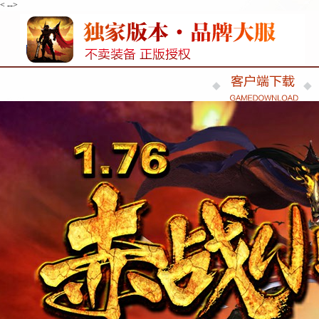
< -->