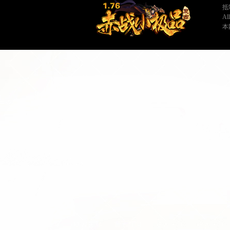
抵
A
本