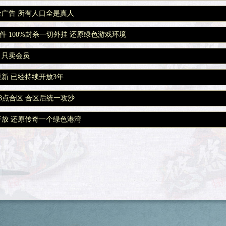
金广告 所有人口全是真人
件 100%封杀一切外挂 还原绿色游戏环境
 只卖会员
更新 已经持续开放3年
18点合区 合区后统一攻沙
开放 还原传奇一个绿色港湾